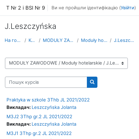
Перейти до головного вмісту
T Nr 2 i BSI Nr 9
Ви не пройшли ідентифікацію (
Увійти
)
J.Leszczyńska
На головну
Курси
MODUŁY ZAWODOWE
Moduły hotelarskie
J.Leszczyńska
Категорії курсів
Пошук курсів
Пошук курсів
Praktyka w szkole 3Thb JL 2021/2022
Викладач:
Leszczyńska Jolanta
M3J2 3Thp gr.2 JL 2021/2022
Викладач:
Leszczyńska Jolanta
M3J1 3Thp gr.2 JL 2021/2022