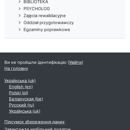
BIBLIOTEKA
PSYCHOLOG
Zajęcia rewalidacyjne
Oddział przygotowawczy
Egzaminy poprawkowe
Ви не пройшли ідентифікацію (
Увійти
)
На головну
Українська ‎(uk)‎
English ‎(en)‎
Polski ‎(pl)‎
Беларуская ‎(be)‎
Русский ‎(ru)‎
Українська ‎(uk)‎
Підсумок збереження даних
Завантажте мобільний додаток