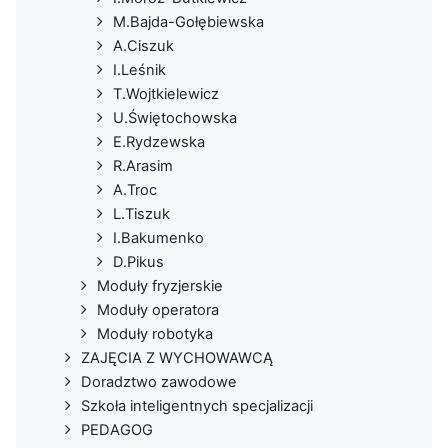
M.Bajda-Gołębiewska
A.Ciszuk
I.Leśnik
T.Wojtkielewicz
U.Świętochowska
E.Rydzewska
R.Arasim
A.Troc
L.Tiszuk
I.Bakumenko
D.Pikus
Moduły fryzjerskie
Moduły operatora
Moduły robotyka
ZAJĘCIA Z WYCHOWAWCĄ
Doradztwo zawodowe
Szkoła inteligentnych specjalizacji
PEDAGOG