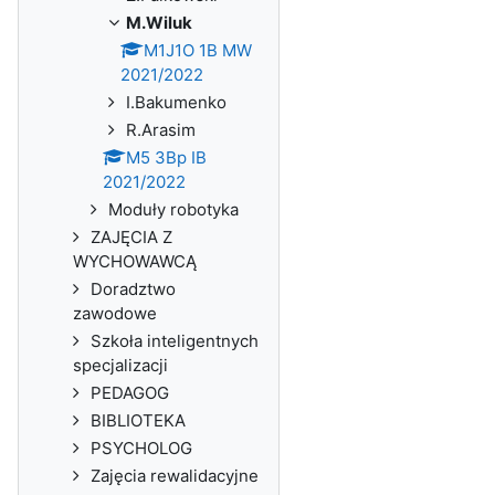
M.Wiluk
M1J1O 1B MW
2021/2022
I.Bakumenko
R.Arasim
M5 3Bp IB
2021/2022
Moduły robotyka
ZAJĘCIA Z
WYCHOWAWCĄ
Doradztwo
zawodowe
Szkoła inteligentnych
specjalizacji
PEDAGOG
BIBLIOTEKA
PSYCHOLOG
Zajęcia rewalidacyjne