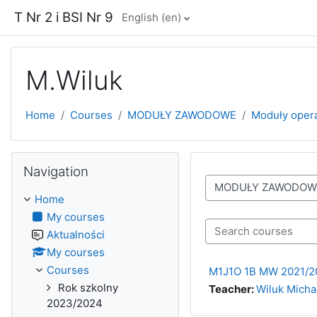
Skip to main content
T Nr 2 i BSI Nr 9
English ‎(en)‎
M.Wiluk
Home
Courses
MODUŁY ZAWODOWE
Moduły oper
Skip Navigation
Navigation
Course categories
Home
My courses
Aktualności
Search courses
My courses
Courses
M1J1O 1B MW 2021/2
Rok szkolny
Teacher:
Wiluk Micha
2023/2024