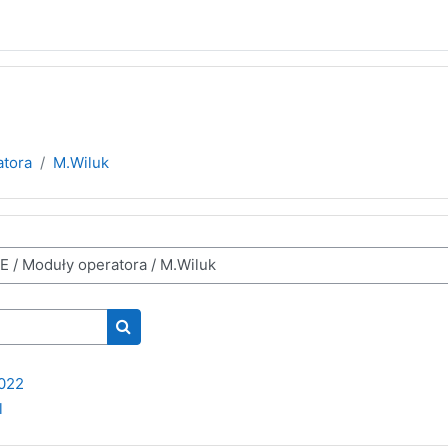
atora
M.Wiluk
Search courses
022
l