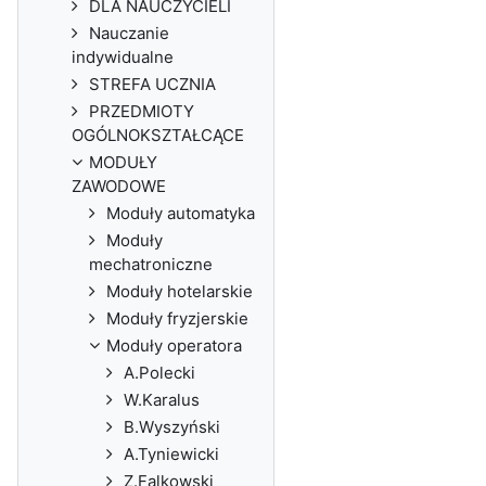
DLA NAUCZYCIELI
Nauczanie
indywidualne
STREFA UCZNIA
PRZEDMIOTY
OGÓLNOKSZTAŁCĄCE
MODUŁY
ZAWODOWE
Moduły automatyka
Moduły
mechatroniczne
Moduły hotelarskie
Moduły fryzjerskie
Moduły operatora
A.Polecki
W.Karalus
B.Wyszyński
A.Tyniewicki
Z.Falkowski